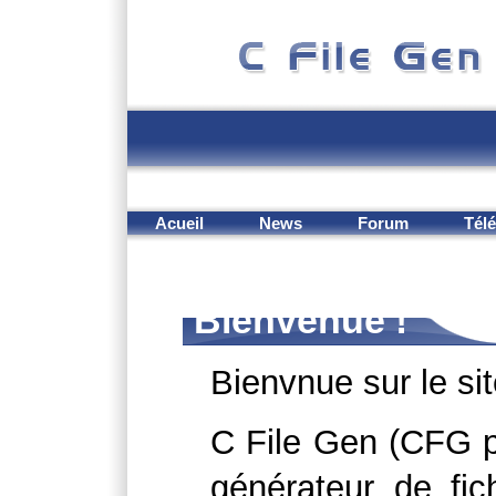
Acueil
News
Forum
Tél
Bienvenue !
Bienvnue sur le si
C File Gen (CFG po
générateur de fic